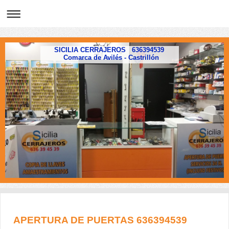
SICILIA CERRAJEROS 636394539
Comarca de Avilés - Castrillón
APERTURA DE PUERTAS 636394539