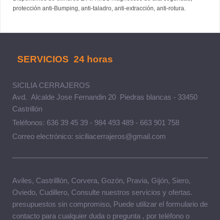
protección anti-Bumping, anti-taladro, anti-extracción, anti-rotura.
SERVICIOS 24 horas
SICILIA CERRAJEROS
Avd. Alcalde Jose Fernandin 20 Piedras blancas - 33450
Castrillón
Teléfonos: 636 39 45 39 - 984 493 489 - 663 901 758
Correo electrónico: siciliacerrajeros@gmail.com
Aviles, Castrilllón, Corvera, Gozón, Pravia, Gijón, Siero,
Oviedo, Cudillero, Consulte nuestros servicios y ofertas.
presupuestos sin compromiso, Puede utilizar el formulario de
contacto para cualquier duda o pregunta , por teléfono o